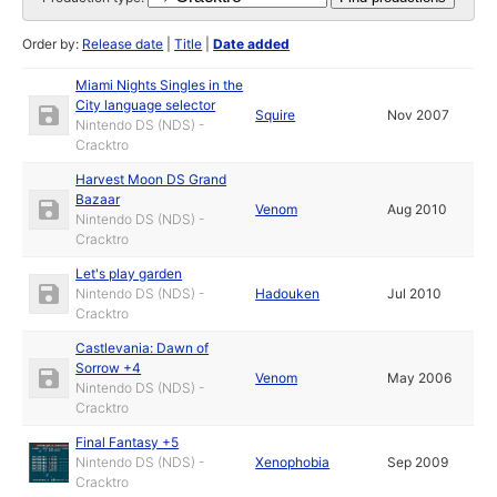
Order by:
Release date
|
Title
|
Date added
Miami Nights Singles in the
City language selector
Squire
Nov 2007
Nintendo DS (NDS) -
Cracktro
Harvest Moon DS Grand
Bazaar
Venom
Aug 2010
Nintendo DS (NDS) -
Cracktro
Let's play garden
Nintendo DS (NDS) -
Hadouken
Jul 2010
Cracktro
Castlevania: Dawn of
Sorrow +4
Venom
May 2006
Nintendo DS (NDS) -
Cracktro
Final Fantasy +5
Nintendo DS (NDS) -
Xenophobia
Sep 2009
Cracktro