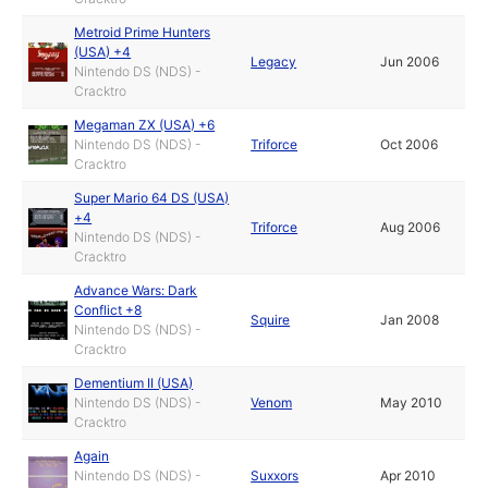
Metroid Prime Hunters
(USA) +4
Legacy
Jun 2006
Nintendo DS (NDS) -
Cracktro
Megaman ZX (USA) +6
Nintendo DS (NDS) -
Triforce
Oct 2006
Cracktro
Super Mario 64 DS (USA)
+4
Triforce
Aug 2006
Nintendo DS (NDS) -
Cracktro
Advance Wars: Dark
Conflict +8
Squire
Jan 2008
Nintendo DS (NDS) -
Cracktro
Dementium II (USA)
Nintendo DS (NDS) -
Venom
May 2010
Cracktro
Again
Nintendo DS (NDS) -
Suxxors
Apr 2010