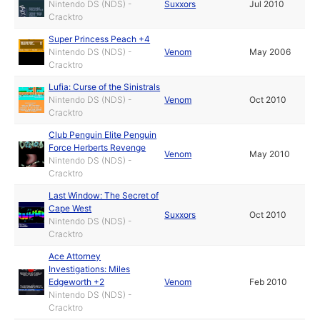
Nintendo DS (NDS) -
Suxxors
Jul 2010
Cracktro
Super Princess Peach +4
Nintendo DS (NDS) -
Venom
May 2006
Cracktro
Lufia: Curse of the Sinistrals
Nintendo DS (NDS) -
Venom
Oct 2010
Cracktro
Club Penguin Elite Penguin
Force Herberts Revenge
Venom
May 2010
Nintendo DS (NDS) -
Cracktro
Last Window: The Secret of
Cape West
Suxxors
Oct 2010
Nintendo DS (NDS) -
Cracktro
Ace Attorney
Investigations: Miles
Edgeworth +2
Venom
Feb 2010
Nintendo DS (NDS) -
Cracktro