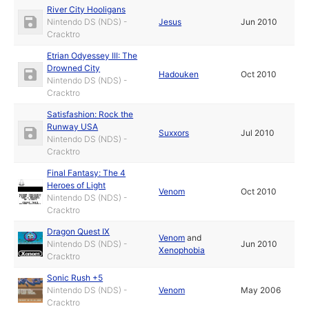
River City Hooligans
Nintendo DS (NDS) -
Jesus
Jun 2010
Cracktro
Etrian Odyessey III: The
Drowned City
Hadouken
Oct 2010
Nintendo DS (NDS) -
Cracktro
Satisfashion: Rock the
Runway USA
Suxxors
Jul 2010
Nintendo DS (NDS) -
Cracktro
Final Fantasy: The 4
Heroes of Light
Venom
Oct 2010
Nintendo DS (NDS) -
Cracktro
Dragon Quest IX
Venom
and
Nintendo DS (NDS) -
Jun 2010
Xenophobia
Cracktro
Sonic Rush +5
Nintendo DS (NDS) -
Venom
May 2006
Cracktro