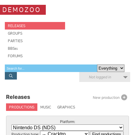
DEMOZOO
RELEASES
GROUPS
PARTIES
BBSes
FORUMS
Not logged in
Releases
New production
PRODUCTIONS
MUSIC
GRAPHICS
Platform:
Production type: