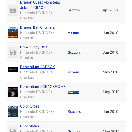
Dragon Quest Monsters:
Joker 2 CRACK
Suxxors
Apr 2010
Nintendo DS (NDS) -
Cracktro
Dragon Ball Origins 2
Nintendo DS (NDS) -
Venom
Jun 2010
Cracktro
Dora Puppy USA
Nintendo DS (NDS) -
Suxxors
Jun 2010
Cracktro
Dementium II CRACK
Nintendo DS (NDS) -
Venom
May 2010
Cracktro
Dementium II CRACKFIX +3
Nintendo DS (NDS) -
Venom
May 2010
Cracktro
Color Cross
Nintendo DS (NDS) -
Suxxors
Jun 2010
Cracktro
Chocolatier
Nintendo DS (NDS) -
Suxxors
May 2010