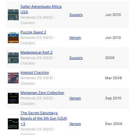
Safari Adventures Africa
USA
Suxxors
Jun 2010
Nintendo DS (NDS) -
Cracktro
Puzzle Quest 2
Nintendo DS (NDS) -
Venom
Jun 2010
Cracktro
Madagascar Kart 2
Nintendo DS (NDS) -
Suxxors
2009
Cracktro
Interpol Cracktro
Nintendo DS (NDS) -
Mar 2008
Cracktro
Megaman Zero Collection
Nintendo DS (NDS) -
Venom
Sep 2010
Cracktro
The Secret Saturdays:
Beasts of the 5th Sun (USA)
+3
Venom
Dec 2009
Nintendo DS (NDS) -
Cracktro