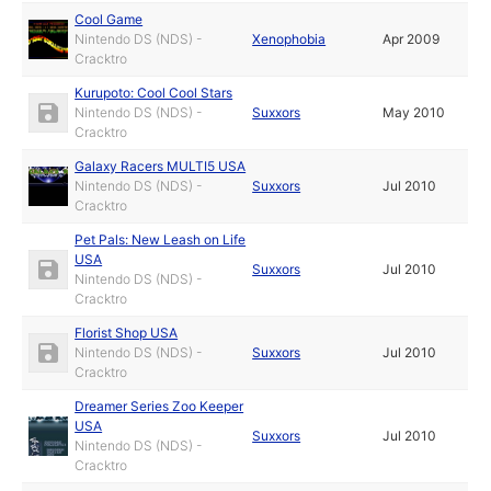
Cool Game
Nintendo DS (NDS) -
Xenophobia
Apr 2009
Cracktro
Kurupoto: Cool Cool Stars
Nintendo DS (NDS) -
Suxxors
May 2010
Cracktro
Galaxy Racers MULTI5 USA
Nintendo DS (NDS) -
Suxxors
Jul 2010
Cracktro
Pet Pals: New Leash on Life
USA
Suxxors
Jul 2010
Nintendo DS (NDS) -
Cracktro
Florist Shop USA
Nintendo DS (NDS) -
Suxxors
Jul 2010
Cracktro
Dreamer Series Zoo Keeper
USA
Suxxors
Jul 2010
Nintendo DS (NDS) -
Cracktro