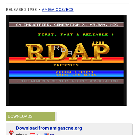
RELEASED 1988
AMIGA OCS/ECS
DOWNLOADS
Download from amigascne.org
mirrors:
nl
us