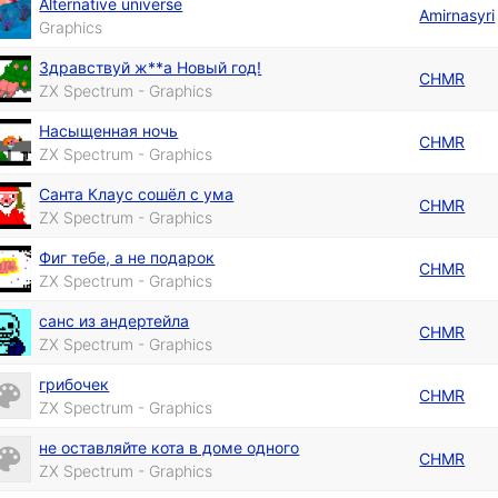
Alternative universe
Amirnasyri
Graphics
Здравствуй ж**а Новый год!
CHMR
ZX Spectrum - Graphics
Насыщенная ночь
CHMR
ZX Spectrum - Graphics
Санта Клаус сошёл с ума
CHMR
ZX Spectrum - Graphics
Фиг тебе, а не подарок
CHMR
ZX Spectrum - Graphics
cанс из андертейла
CHMR
ZX Spectrum - Graphics
грибочек
CHMR
ZX Spectrum - Graphics
не оставляйте кота в доме одного
CHMR
ZX Spectrum - Graphics