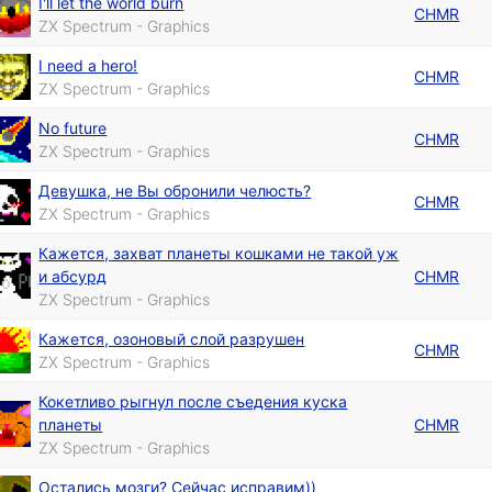
I'll let the world burn
CHMR
ZX Spectrum - Graphics
I need a hero!
CHMR
ZX Spectrum - Graphics
No future
CHMR
ZX Spectrum - Graphics
Девушка, не Вы обронили челюсть?
CHMR
ZX Spectrum - Graphics
Кажется, захват планеты кошками не такой уж
и абсурд
CHMR
ZX Spectrum - Graphics
Кажется, озоновый слой разрушен
CHMR
ZX Spectrum - Graphics
Кокетливо рыгнул после съедения куска
планеты
CHMR
ZX Spectrum - Graphics
Остались мозги? Сейчас исправим))