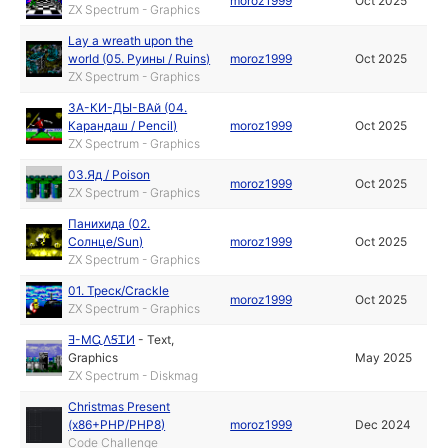
moroz1999
Oct 2025
ZX Spectrum - Graphics
Lay a wreath upon the
world (05. Руины / Ruins)
moroz1999
Oct 2025
ZX Spectrum - Graphics
ЗА-КИ-ДЫ-ВАй (04.
Карандаш / Pencil)
moroz1999
Oct 2025
ZX Spectrum - Graphics
03.Яд / Poison
moroz1999
Oct 2025
ZX Spectrum - Graphics
Панихида (02.
Солнце/Sun)
moroz1999
Oct 2025
ZX Spectrum - Graphics
01. Треск/Crackle
moroz1999
Oct 2025
ZX Spectrum - Graphics
Ǝ-МᏩΛꞨᏆИ
-
Text
,
Graphics
May 2025
ZX Spectrum - Diskmag
Christmas Present
(x86+PHP/PHP8)
moroz1999
Dec 2024
Code Challenge