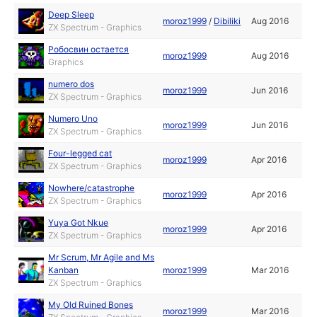
Deep Sleep
moroz1999
/
Dibiliki
Aug 2016
ZX Spectrum - Graphics
Робосвин остается
moroz1999
Aug 2016
Graphics
numero dos
moroz1999
Jun 2016
ZX Spectrum - Graphics
Numero Uno
moroz1999
Jun 2016
ZX Spectrum - Graphics
Four-legged cat
moroz1999
Apr 2016
ZX Spectrum - Graphics
Nowhere/catastrophe
moroz1999
Apr 2016
ZX Spectrum - Graphics
Yuya Got Nkue
moroz1999
Apr 2016
ZX Spectrum - Graphics
Mr Scrum, Mr Agile and Ms
Kanban
moroz1999
Mar 2016
ZX Spectrum - Graphics
My Old Ruined Bones
moroz1999
Mar 2016