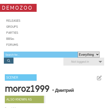
DEMOZOO
RELEASES
GROUPS
PARTIES
BBSes
FORUMS
Not logged in
SCENER
moroz1999
- Дмитрий
ALSO KNOWN AS