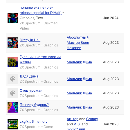
noname e-zine (pre-
release special for DiHalt)
-
Graphics
,
Text
Jan 2024
ZX Spectrum - Diskmag,
Video
Абсолютный
Dizzy in Hell
Мастер Всея
Aug 2023
ZX Spectrum - Graphics
Некопии
Гусеничные технологии
жатвы
Мальчик Дима
Aug 2023
ZX Spectrum - Graphics
Дядя Дима
Мальчик Дима
Aug 2023
ZX Spectrum - Graphics
Отец урожая
Мальчик Дима
Aug 2023
ZX Spectrum - Graphics
По пиву будешь?
Мальчик Дима
Aug 2023
ZX Spectrum - Graphics
Art-top
and
Grongy
zxgfx #6 memory
and
V. S.
and
Jan 2023
ZX Spectrum - Game
moroz1999