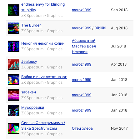
endless envy for blinding
stupidity
moroz1999
Sep 2018
ZX Spectrum - Graphics
The Burden
moroz1999
/
Dibiliki
Aug 2018
ZX Spectrum - Graphics
Абсолютный
Некопия некопии копии
Мастер Всея
Jul 2018
ZX Spectrum - Graphics
Некопии
Jealousy
moroz1999
Apr 2018
ZX Spectrum - Graphics
Бабка и внук летят на юг
moroz1999
Jan 2018
ZX Spectrum - Graphics
забакен
moroz1999
Jan 2018
ZX Spectrum - Graphics
Мусоровики
moroz1999
Jan 2018
ZX Spectrum - Graphics
Сиська Спектрумизма /
Siska Spectrumizma
Отец хлеба
Nov 2017
ZX Spectrum - Graphics