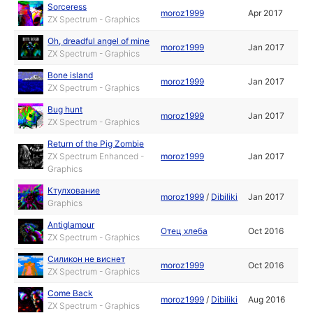
Sorceress
moroz1999
Apr 2017
ZX Spectrum - Graphics
Oh, dreadful angel of mine
moroz1999
Jan 2017
ZX Spectrum - Graphics
Bone island
moroz1999
Jan 2017
ZX Spectrum - Graphics
Bug hunt
moroz1999
Jan 2017
ZX Spectrum - Graphics
Return of the Pig Zombie
ZX Spectrum Enhanced -
moroz1999
Jan 2017
Graphics
Ктулхование
moroz1999
/
Dibiliki
Jan 2017
Graphics
Antiglamour
Отец хлеба
Oct 2016
ZX Spectrum - Graphics
Силикон не виснет
moroz1999
Oct 2016
ZX Spectrum - Graphics
Come Back
moroz1999
/
Dibiliki
Aug 2016
ZX Spectrum - Graphics