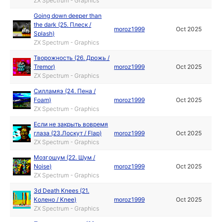
ZX Spectrum - Graphics
Going down deeper than
the dark (25. Плеск /
moroz1999
Oct 2025
Splash)
ZX Spectrum - Graphics
Творожность (26. Дрожь /
Tremor)
moroz1999
Oct 2025
ZX Spectrum - Graphics
Силламяэ (24. Пена /
Foam)
moroz1999
Oct 2025
ZX Spectrum - Graphics
Если не закрыть вовремя
глаза (23.Лоскут / Flap)
moroz1999
Oct 2025
ZX Spectrum - Graphics
Мозгошум (22. Шум /
Noise)
moroz1999
Oct 2025
ZX Spectrum - Graphics
3d Death Knees (21.
Колено / Knee)
moroz1999
Oct 2025
ZX Spectrum - Graphics