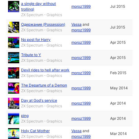
a single day without
moroz1999
Jul 2015
trolling)
ZX Spectrum - Graphics
Одержание (Possession)
Vassa
and
Jul 2015
ZX Spectrum - Graphics
moroz1999
No post for Harry
moroz1999
Apr 2015
ZX Spectrum - Graphics
Tribute to Y
moroz1999
Apr 2015
ZX Spectrum - Graphics
Devil rides to hell after work
moroz1999
Feb 2015
ZX Spectrum - Graphics
The Departure of a Demon
moroz1999
May 2014
ZX Spectrum - Graphics
Day at God's service
moroz1999
Apr 2014
ZX Spectrum - Graphics
ping
moroz1999
Apr 2014
ZX Spectrum - Graphics
Holy Cat Mother
Vassa
and
Mar 2014
ZX Spectrum - Graphics
moroz1999