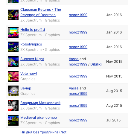
ZX Spectrum - Graphics
Clausman Returns - The
Revenge of Deerman
moroz1999
Jan 2016
ZX Spectrum - Graphics
Hello to prof4d
moroz1999
Jan 2016
ZX Spectrum - Graphics
Robolympics
moroz1999
Jan 2016
ZX Spectrum - Graphics
Summer Night
Vassa
and
Nov 2015
ZX Spectrum - Graphics
moroz1999
/
Dibiliki
Vote now!
moroz1999
Nov 2015
Graphics
Вечер
Vassa
and
Aug 2015
Graphics
moroz1999
Владимир Маяковский
moroz1999
Aug 2015
ZX Spectrum - Graphics
Medieval pixel compo
moroz1999
Jul 2015
ZX Spectrum - Graphics
Ни дня без троллинга (Not