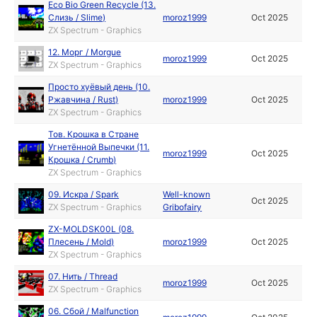
Eco Bio Green Recycle (13.
Слизь / Slime)
moroz1999
Oct 2025
ZX Spectrum - Graphics
12. Морг / Morgue
moroz1999
Oct 2025
ZX Spectrum - Graphics
Просто хуёвый день (10.
Ржавчина / Rust)
moroz1999
Oct 2025
ZX Spectrum - Graphics
Тов. Крошка в Стране
Угнетённой Выпечки (11.
moroz1999
Oct 2025
Крошка / Crumb)
ZX Spectrum - Graphics
09. Искра / Spark
Well-known
Oct 2025
ZX Spectrum - Graphics
Gribofairy
ZX-MOLDSK00L (08.
Плесень / Mold)
moroz1999
Oct 2025
ZX Spectrum - Graphics
07. Нить / Thread
moroz1999
Oct 2025
ZX Spectrum - Graphics
06. Сбой / Malfunction