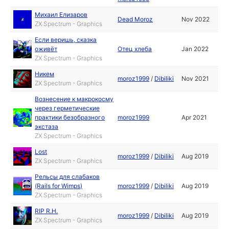
Михаил Елизаров
Dead Moroz
Nov 2022
ZX Spectrum - Graphics
Если веришь, сказка
оживёт
Отец хлеба
Jan 2022
ZX Spectrum - Graphics
Никем
moroz1999
/
Dibiliki
Nov 2021
ZX Spectrum - Graphics
Вознесение к макрокосму
через герметические
практики безобразного
moroz1999
Apr 2021
экстаза
ZX Spectrum - Graphics
Lost
moroz1999
/
Dibiliki
Aug 2019
ZX Spectrum - Graphics
Рельсы для слабаков
(Rails for Wimps)
moroz1999
/
Dibiliki
Aug 2019
ZX Spectrum - Graphics
RIP R.H.
moroz1999
/
Dibiliki
Aug 2019
ZX Spectrum - Graphics