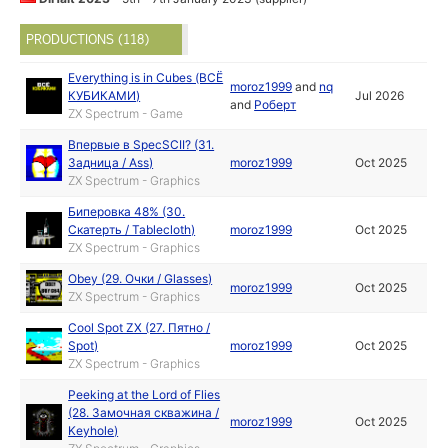
PRODUCTIONS (118)
Everything is in Cubes (ВСЁ
moroz1999
and
nq
КУБИКАМИ)
Jul 2026
and
Роберт
ZX Spectrum - Game
Впервые в SpecSCII? (31.
Задница / Ass)
moroz1999
Oct 2025
ZX Spectrum - Graphics
Биперовка 48% (30.
Скатерть / Tablecloth)
moroz1999
Oct 2025
ZX Spectrum - Graphics
Obey (29. Очки / Glasses)
moroz1999
Oct 2025
ZX Spectrum - Graphics
Cool Spot ZX (27. Пятно /
Spot)
moroz1999
Oct 2025
ZX Spectrum - Graphics
Peeking at the Lord of Flies
(28. Замочная скважина /
moroz1999
Oct 2025
Keyhole)