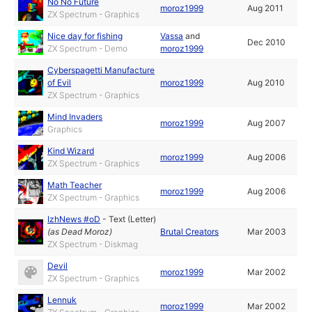
No No Future
moroz1999
Aug 2011
ZX Spectrum - Graphics
Nice day for fishing
Vassa
and
Dec 2010
ZX Spectrum - Demo
moroz1999
Cyberspagetti Manufacture
of Evil
moroz1999
Aug 2010
ZX Spectrum - Graphics
Mind Invaders
moroz1999
Aug 2007
Graphics
Kind Wizard
moroz1999
Aug 2006
ZX Spectrum - Graphics
Math Teacher
moroz1999
Aug 2006
ZX Spectrum - Graphics
IzhNews #oD
-
Text (Letter)
(as
Dead Moroz
)
Brutal Creators
Mar 2003
ZX Spectrum - Diskmag
Devil
moroz1999
Mar 2002
ZX Spectrum - Graphics
Lennuk
moroz1999
Mar 2002