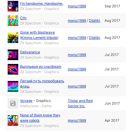
I'm handsome. Handsome.
moroz1999
Sep 2017
ZX Spectrum - Graphics
City
moroz1999
/
Dibiliki
Aug 2017
ZX Spectrum - Graphics
Gone with blastwave
(Kimmo Lemetti tribute)
moroz1999
/
Dibiliki
Aug 2017
ZX Spectrum - Graphics
Deliverance
moroz1999
Jul 2017
ZX Spectrum - Graphics
Выплывая из сна/dream
moroz1999
Jul 2017
ZX Spectrum - Graphics
Легкий путь попробовать
флэш
moroz1999
Jul 2017
ZX Spectrum - Graphics
Voyage
-
Graphics
Tristar and Red
Jun 2017
Intellivision - Demo
Sector Inc.
None of them knew they
were robots
moroz1999
Apr 2017
ZX Spectrum - Graphics