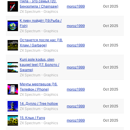
Пила - это семья (20.
Бензопила / Chainsaw)
moroz1999
Oct 2025
ZX Spectrum - Graphics
К пиву пойдёт (19.Рыба /
Fish)
moroz1999
Oct 2025
ZX Spectrum - Graphics
Останется после нас (18.
Хлам / Garbage)
moroz1999
Oct 2025
ZX Spectrum - Graphics
Kuni pole kodus, olen
kaugel teel (17. Болото /
moroz1999
Oct 2025
Swamp)
ZX Spectrum - Graphics
Мечты мертвецов (16.
Телефон / Phone)
moroz1999
Oct 2025
ZX Spectrum - Graphics
14. Дупло / Tree hollow
moroz1999
Oct 2025
ZX Spectrum - Graphics
15. Клык / Fang
moroz1999
Oct 2025
ZX Spectrum - Graphics