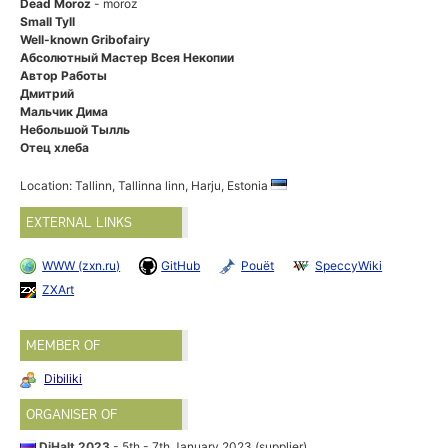
Dead Moroz
- moroz
Small Tyll
Well-known Gribofairy
Абсолютный Мастер Всея Некопии
Автор Работы
Дмитрий
Мальчик Дима
Небольшой Тылль
Отец хлеба
Location: Tallinn, Tallinna linn, Harju, Estonia
EXTERNAL LINKS
WWW (zxn.ru)
GitHub
Pouët
SpeccyWiki
ZXArt
MEMBER OF
Dibiliki
ORGANISER OF
DiHalt 2023
- 5th - 7th January 2023 (supplier)