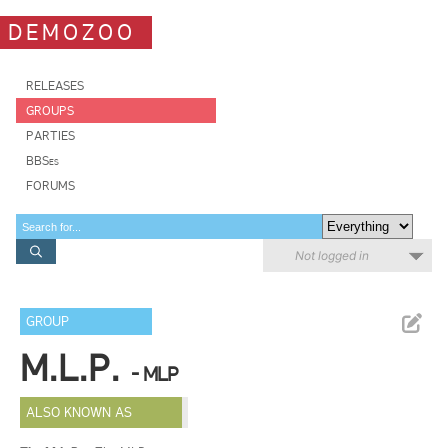
DEMOZOO
RELEASES
GROUPS
PARTIES
BBSes
FORUMS
Not logged in
GROUP
M.L.P.
- MLP
ALSO KNOWN AS