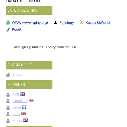
The M.L.P.
- The MLP
EXTERNAL LINKS
WWW (www.spiny.org)
Fujiology
Kestra BitWorld
Pouët
Atari group and P.D. library from the U.K.
SUBGROUP OF
Effect
MEMBERS
AKB
Caecillius
Druid
Jack
Mikee