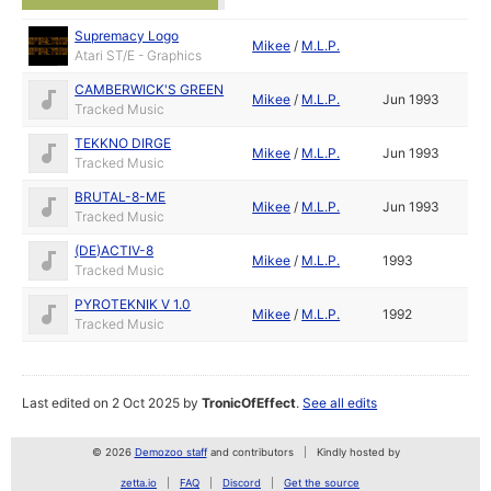
Supremacy Logo
Mikee
/
M.L.P.
Atari ST/E - Graphics
CAMBERWICK'S GREEN
Mikee
/
M.L.P.
Jun 1993
Tracked Music
TEKKNO DIRGE
Mikee
/
M.L.P.
Jun 1993
Tracked Music
BRUTAL-8-ME
Mikee
/
M.L.P.
Jun 1993
Tracked Music
(DE)ACTIV-8
Mikee
/
M.L.P.
1993
Tracked Music
PYROTEKNIK V 1.0
Mikee
/
M.L.P.
1992
Tracked Music
Last edited on 2 Oct 2025 by
TronicOfEffect
.
See all edits
© 2026
Demozoo staff
and contributors
Kindly hosted by
zetta.io
FAQ
Discord
Get the source